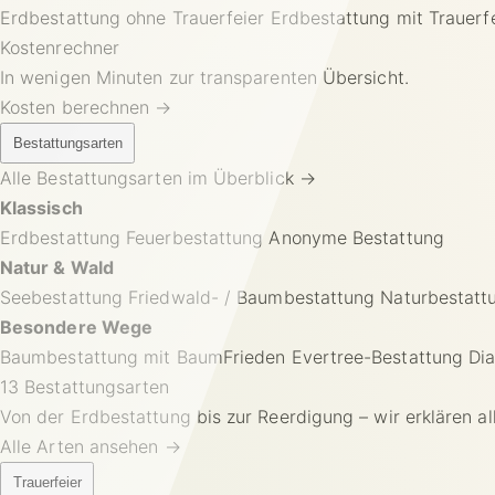
Erdbestattung ohne Trauerfeier
Erdbestattung mit Trauerf
Kostenrechner
In wenigen Minuten zur transparenten Übersicht.
Kosten berechnen →
Bestattungsarten
Alle Bestattungsarten im Überblick
→
Klassisch
Erdbestattung
Feuerbestattung
Anonyme Bestattung
Natur & Wald
Seebestattung
Friedwald- / Baumbestattung
Naturbestatt
Besondere Wege
Baumbestattung mit BaumFrieden
Evertree-Bestattung
Dia
13 Bestattungsarten
Von der Erdbestattung bis zur Reerdigung – wir erklären al
Alle Arten ansehen →
Trauerfeier