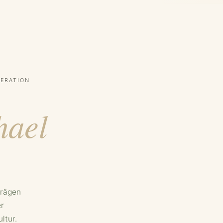
NERATION
hael
prägen
er
ltur.