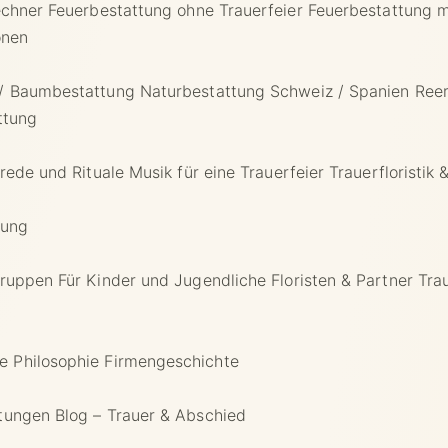
echner
Feuerbestattung ohne Trauerfeier
Feuerbestattung m
onen
 / Baumbestattung
Naturbestattung Schweiz / Spanien
Ree
ttung
rede und Rituale
Musik für eine Trauerfeier
Trauerfloristik 
rung
gruppen
Für Kinder und Jugendliche
Floristen & Partner
Tra
e Philosophie
Firmengeschichte
ltungen
Blog – Trauer & Abschied