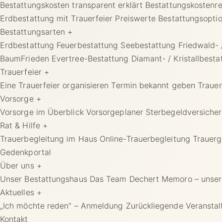
Bestattungskosten transparent erklärt
Bestattungskostenr
Erdbestattung mit Trauerfeier
Preiswerte Bestattungsopti
Bestattungsarten
+
Erdbestattung
Feuerbestattung
Seebestattung
Friedwald-
BaumFrieden
Evertree-Bestattung
Diamant- / Kristallbesta
Trauerfeier
+
Eine Trauerfeier organisieren
Termin bekannt geben
Trauer
Vorsorge
+
Vorsorge im Überblick
Vorsorgeplaner
Sterbegeldversiche
Rat & Hilfe
+
Trauerbegleitung im Haus
Online-Trauerbegleitung
Trauer
Gedenkportal
Über uns
+
Unser Bestattungshaus
Das Team Dechert
Memoro – unser
Aktuelles
+
„Ich möchte reden" – Anmeldung
Zurückliegende Veransta
Kontakt