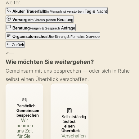
weiter.
Akuter Trauerfall
Tag & Nacht
Ein Mensch ist verstorben
Vorsorge
Beratung
Im Voraus planen
Beratung
Anfrage
Fragen & Gespräch
Organisatorisches
Service
Überführung & Formales
Zurück
—
Wie möchten Sie
weitergehen
?
Gemeinsam mit uns besprechen — oder sich in Ruhe
selbst einen Überblick verschaffen.
Persönlich
Gemeinsam
besprechen
Selbstständig
Wir
Selbst
nehmen
einen
uns Zeit
Überblick
Verschaffen
für Sie,